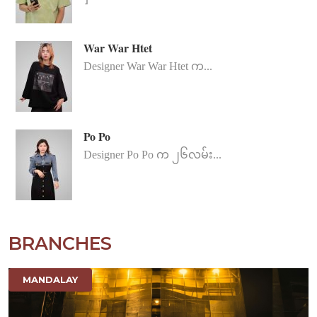
War War Htet
Designer War War Htet က...
Po Po
Designer Po Po က ၂၆လမ်း...
BRANCHES
MANDALAY