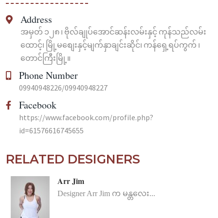
Address
အမှတ် ၁၂၈ ၊ ဗိုလ်ချုပ်အောင်ဆန်းလမ်းနှင့် ကုန်သည်လမ်း
ထောင့်၊ မြို့မစျေးနှင့်မျက်နှာချင်းဆိုင်၊ ကန်ရှေ့ရပ်ကွက် ၊
တောင်ကြီးမြို့။
Phone Number
09940948226/09940948227
Facebook
https://www.facebook.com/profile.php?
id=61576616745655
RELATED DESIGNERS
Arr Jim
Designer Arr Jim က မန္တလေး...